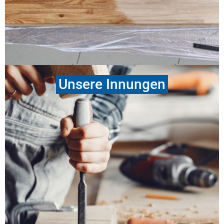
die Ausbildungsberufe zum Teil unter Mithilfe von
Honorarkräften überbetriebliche
Unterweisungslehrgänge durchgeführt. Die
Teilnahme der Auszubildenden ist für eine spätere
Prüfungszulassung verpflichtend.
» weiter
Unsere Innungen
Die Innungen der Kreishandwerkerschaft
Ammerland bieten auf eigenen Internetseiten
sowie bei den Lands- und Bundesverbänden viele
Informationen.
» weiter