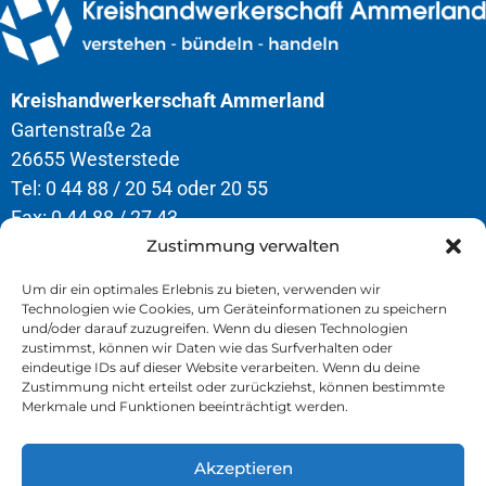
Kreishandwerkerschaft Ammerland
Gartenstraße 2a
26655 Westerstede
Tel: 0 44 88 / 20 54 oder 20 55
Fax: 0 44 88 / 27 43
Zustimmung verwalten
Öffnungszeiten
Um dir ein optimales Erlebnis zu bieten, verwenden wir
Technologien wie Cookies, um Geräteinformationen zu speichern
Montag – Donnerstag
und/oder darauf zuzugreifen. Wenn du diesen Technologien
8.00 – 12.30 Uhr & 13.00 – 16.30 Uhr
zustimmst, können wir Daten wie das Surfverhalten oder
eindeutige IDs auf dieser Website verarbeiten. Wenn du deine
Freitag
Zustimmung nicht erteilst oder zurückziehst, können bestimmte
Merkmale und Funktionen beeinträchtigt werden.
8.00 – 13.00 Uhr
Akzeptieren
» Kontakt