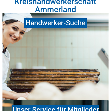
Kreishandwerkerschaft
Ammerland
Handwerker-Suche
Handwerker-Suchdatenbank Verzeichnis der
Handwerksbetriebe
– Liste der Innungsmitglieder
– Stichwortsuche (nach Namen oder
Dienstleistung)
Unser Service für Mitglieder