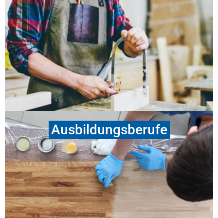
Spannende Ausbildungsberufe im Handwerk: Vom
Anlagenmechaniker bis zum Zahntechniker –
informiere Dich hier
.
Für Ausbildungsbetriebe: Lehrvertrag online
ausfüllen und herunterladen –
zum Online-
Lehrvertrag
.
Ausbildungsberufe
In der Bildungsstätte des Handwerks werden für