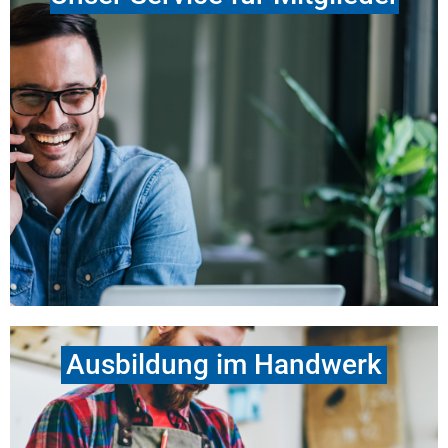
Interessenvertretung –
Rechtsvertretung / Tarife
Beratung –
Technik, Wirtschaft, Umwelt, Recht
Aus- & Weiterbildung –
überbetr. Ausbildung /
Seminare
Service –
Inkasso u.v.m.
» weitere Dienstleistungen
Ausbildung im Handwerk