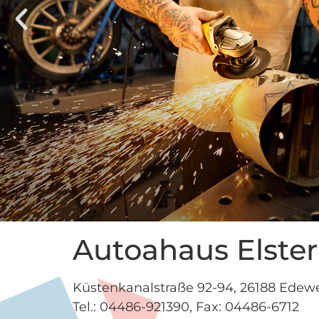
Autoahaus Elst
Küstenkanalstraße 92-94, 26188 Edew
Tel.: 04486-921390, Fax: 04486-6712