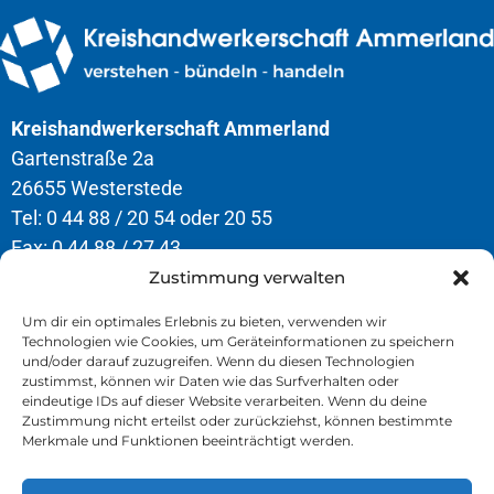
Kreishandwerkerschaft Ammerland
Gartenstraße 2a
26655 Westerstede
Tel: 0 44 88 / 20 54 oder 20 55
Fax: 0 44 88 / 27 43
Zustimmung verwalten
Öffnungszeiten
Um dir ein optimales Erlebnis zu bieten, verwenden wir
Technologien wie Cookies, um Geräteinformationen zu speichern
Montag – Donnerstag
und/oder darauf zuzugreifen. Wenn du diesen Technologien
8.00 – 12.30 Uhr & 13.00 – 16.30 Uhr
zustimmst, können wir Daten wie das Surfverhalten oder
eindeutige IDs auf dieser Website verarbeiten. Wenn du deine
Freitag
Zustimmung nicht erteilst oder zurückziehst, können bestimmte
Merkmale und Funktionen beeinträchtigt werden.
8.00 – 13.00 Uhr