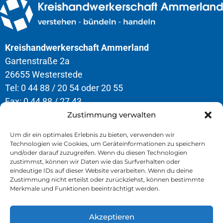
Kreishandwerkerschaft Ammerland
Gartenstraße 2a
26655 Westerstede
Tel: 0 44 88 / 20 54 oder 20 55
Fax: 0 44 88 / 27 43
Zustimmung verwalten
Öffnungszeiten
Um dir ein optimales Erlebnis zu bieten, verwenden wir
Technologien wie Cookies, um Geräteinformationen zu speichern
Montag – Donnerstag
und/oder darauf zuzugreifen. Wenn du diesen Technologien
8.00 – 12.30 Uhr & 13.00 – 16.30 Uhr
zustimmst, können wir Daten wie das Surfverhalten oder
eindeutige IDs auf dieser Website verarbeiten. Wenn du deine
Freitag
Zustimmung nicht erteilst oder zurückziehst, können bestimmte
Merkmale und Funktionen beeinträchtigt werden.
8.00 – 13.00 Uhr
Akzeptieren