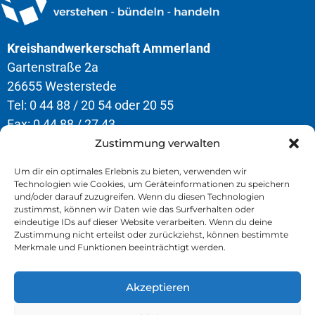
Kreishandwerkerschaft Ammerland
Gartenstraße 2a
26655 Westerstede
Tel: 0 44 88 / 20 54 oder 20 55
Fax: 0 44 88 / 27 43
Zustimmung verwalten
Öffnungszeiten
Um dir ein optimales Erlebnis zu bieten, verwenden wir
Technologien wie Cookies, um Geräteinformationen zu speichern
Montag – Donnerstag
und/oder darauf zuzugreifen. Wenn du diesen Technologien
8.00 – 12.30 Uhr & 13.00 – 16.30 Uhr
zustimmst, können wir Daten wie das Surfverhalten oder
eindeutige IDs auf dieser Website verarbeiten. Wenn du deine
Freitag
Zustimmung nicht erteilst oder zurückziehst, können bestimmte
Merkmale und Funktionen beeinträchtigt werden.
8.00 – 13.00 Uhr
Akzeptieren
» Kontakt