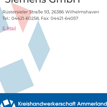
Rüstersieler Straße 93, 26386 Wilhelmshaven
Tel.: 04421-60258, Fax: 04421-64057
E-Mail