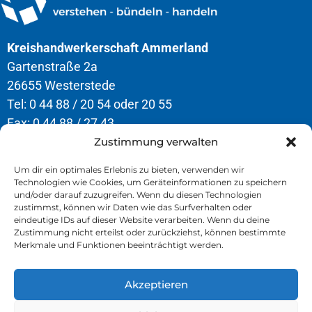
Kreishandwerkerschaft Ammerland
Gartenstraße 2a
26655 Westerstede
Tel: 0 44 88 / 20 54 oder 20 55
Fax: 0 44 88 / 27 43
Zustimmung verwalten
Öffnungszeiten
Um dir ein optimales Erlebnis zu bieten, verwenden wir
Technologien wie Cookies, um Geräteinformationen zu speichern
Montag – Donnerstag
und/oder darauf zuzugreifen. Wenn du diesen Technologien
8.00 – 12.30 Uhr & 13.00 – 16.30 Uhr
zustimmst, können wir Daten wie das Surfverhalten oder
eindeutige IDs auf dieser Website verarbeiten. Wenn du deine
Freitag
Zustimmung nicht erteilst oder zurückziehst, können bestimmte
Merkmale und Funktionen beeinträchtigt werden.
8.00 – 13.00 Uhr
Akzeptieren
» Kontakt