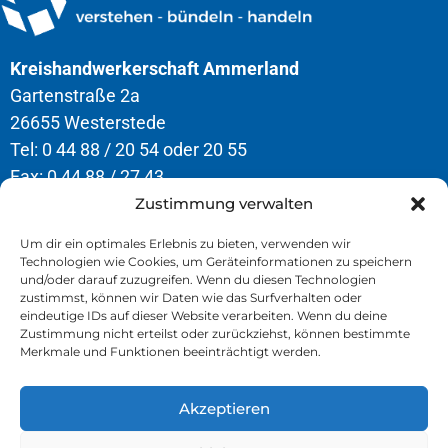
Kreishandwerkerschaft Ammerland
Gartenstraße 2a
26655 Westerstede
Tel: 0 44 88 / 20 54 oder 20 55
Fax: 0 44 88 / 27 43
Zustimmung verwalten
Öffnungszeiten
Um dir ein optimales Erlebnis zu bieten, verwenden wir
Technologien wie Cookies, um Geräteinformationen zu speichern
Montag – Donnerstag
und/oder darauf zuzugreifen. Wenn du diesen Technologien
8.00 – 12.30 Uhr & 13.00 – 16.30 Uhr
zustimmst, können wir Daten wie das Surfverhalten oder
eindeutige IDs auf dieser Website verarbeiten. Wenn du deine
Freitag
Zustimmung nicht erteilst oder zurückziehst, können bestimmte
Merkmale und Funktionen beeinträchtigt werden.
8.00 – 13.00 Uhr
Akzeptieren
» Kontakt