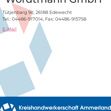
Tütjenbarg 9c, 26188 Edewecht
Tel.: 04486-917014, Fax: 04486-915758
E-Mail