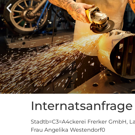
Internatsanfrage
Stadtb=C3=A4ckerei Frerker GmbH, Lan
Frau Angelika Westendorf0