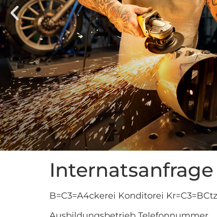
Internatsanfrage
B=C3=A4ckerei Konditorei Kr=C3=B
Ausbildungsbetrieb Telefonnummer