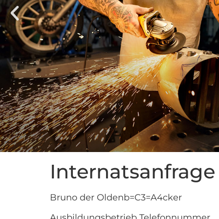
Internatsanfrage
Bruno der Oldenb=C3=A4cker
Ausbildungsbetrieb Telefonnummer