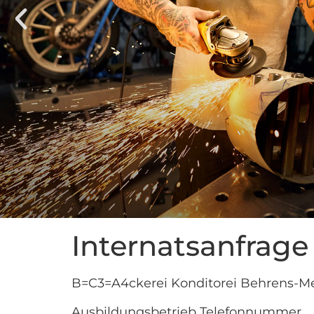
Internatsanfrage
B=C3=A4ckerei Konditorei Behrens-M
Ausbildungsbetrieb Telefonnummer