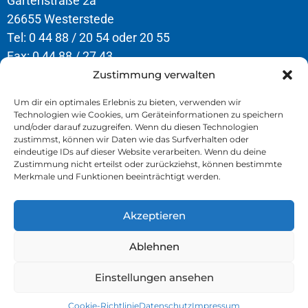
Gartenstraße 2a
26655 Westerstede
Tel: 0 44 88 / 20 54 oder 20 55
Fax: 0 44 88 / 27 43
Zustimmung verwalten
Öffnungszeiten
Um dir ein optimales Erlebnis zu bieten, verwenden wir
Technologien wie Cookies, um Geräteinformationen zu speichern
Montag – Donnerstag
und/oder darauf zuzugreifen. Wenn du diesen Technologien
8.00 – 12.30 Uhr & 13.00 – 16.30 Uhr
zustimmst, können wir Daten wie das Surfverhalten oder
eindeutige IDs auf dieser Website verarbeiten. Wenn du deine
Freitag
Zustimmung nicht erteilst oder zurückziehst, können bestimmte
Merkmale und Funktionen beeinträchtigt werden.
8.00 – 13.00 Uhr
Akzeptieren
» Kontakt
» Impressum
Ablehnen
» Datenschutz
Einstellungen ansehen
Cookie-Richtlinie
Datenschutz
Impressum