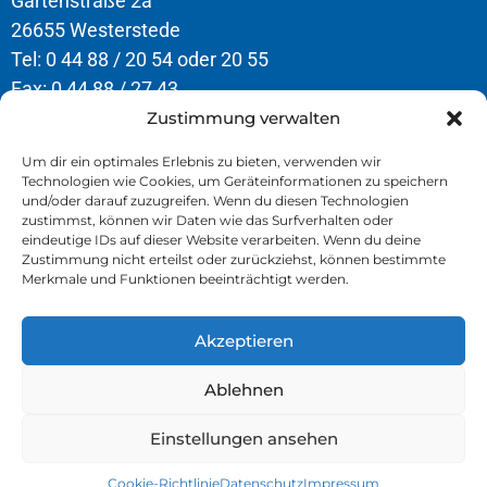
Gartenstraße 2a
26655 Westerstede
Tel: 0 44 88 / 20 54 oder 20 55
Fax: 0 44 88 / 27 43
Zustimmung verwalten
Öffnungszeiten
Um dir ein optimales Erlebnis zu bieten, verwenden wir
Technologien wie Cookies, um Geräteinformationen zu speichern
Montag – Donnerstag
und/oder darauf zuzugreifen. Wenn du diesen Technologien
8.00 – 12.30 Uhr & 13.00 – 16.30 Uhr
zustimmst, können wir Daten wie das Surfverhalten oder
eindeutige IDs auf dieser Website verarbeiten. Wenn du deine
Freitag
Zustimmung nicht erteilst oder zurückziehst, können bestimmte
Merkmale und Funktionen beeinträchtigt werden.
8.00 – 13.00 Uhr
Akzeptieren
» Kontakt
» Impressum
Ablehnen
» Datenschutz
Einstellungen ansehen
Cookie-Richtlinie
Datenschutz
Impressum