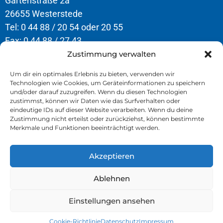
Gartenstraße 2a
26655 Westerstede
Tel: 0 44 88 / 20 54 oder 20 55
Fax: 0 44 88 / 27 43
Zustimmung verwalten
Öffnungszeiten
Um dir ein optimales Erlebnis zu bieten, verwenden wir
Technologien wie Cookies, um Geräteinformationen zu speichern
Montag – Donnerstag
und/oder darauf zuzugreifen. Wenn du diesen Technologien
8.00 – 12.30 Uhr & 13.00 – 16.30 Uhr
zustimmst, können wir Daten wie das Surfverhalten oder
eindeutige IDs auf dieser Website verarbeiten. Wenn du deine
Freitag
Zustimmung nicht erteilst oder zurückziehst, können bestimmte
Merkmale und Funktionen beeinträchtigt werden.
8.00 – 13.00 Uhr
Akzeptieren
» Kontakt
» Impressum
Ablehnen
» Datenschutz
Einstellungen ansehen
Cookie-Richtlinie
Datenschutz
Impressum