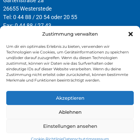
Gartenstraße 2a
26655 Westerstede
Tel: 0 44 88 / 20 54 oder 20 55
Fax: 0 44 88 / 27 43
Zustimmung verwalten
Öffnungszeiten
Um dir ein optimales Erlebnis zu bieten, verwenden wir
Technologien wie Cookies, um Geräteinformationen zu speichern
Montag – Donnerstag
und/oder darauf zuzugreifen. Wenn du diesen Technologien
8.00 – 12.30 Uhr & 13.00 – 16.30 Uhr
zustimmst, können wir Daten wie das Surfverhalten oder
eindeutige IDs auf dieser Website verarbeiten. Wenn du deine
Freitag
Zustimmung nicht erteilst oder zurückziehst, können bestimmte
Merkmale und Funktionen beeinträchtigt werden.
8.00 – 13.00 Uhr
Akzeptieren
» Kontakt
» Impressum
Ablehnen
» Datenschutz
Einstellungen ansehen
Cookie-Richtlinie
Datenschutz
Impressum