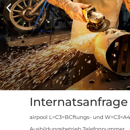
Internatsanfrage
airpool L=C3=BCftungs- und W=C3=
Ausbildungsbetrieb Telefonnummer