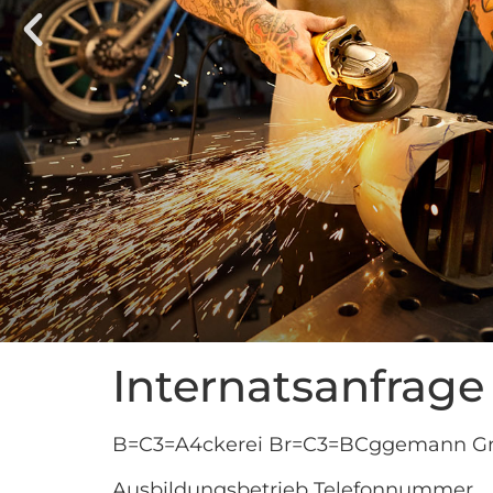
Internatsanfrage
B=C3=A4ckerei Br=C3=BCggemann 
Ausbildungsbetrieb Telefonnummer