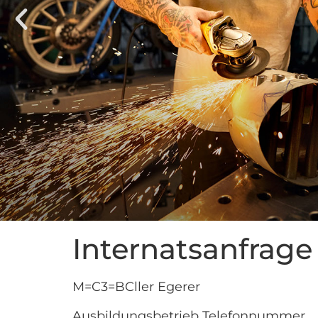
Internatsanfrage
M=C3=BCller Egerer
Ausbildungsbetrieb Telefonnummer