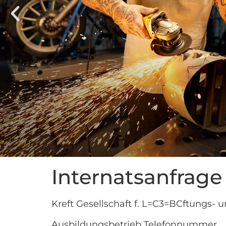
Internatsanfrage
Kreft Gesellschaft f. L=C3=BCftungs-
Ausbildungsbetrieb Telefonnummer